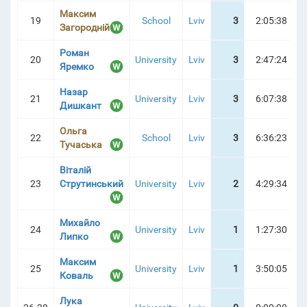
Максим
19
School
Lviv
3
2:05:38
Загородній
Роман
20
University
Lviv
3
2:47:24
Яремко
Назар
21
University
Lviv
3
6:07:38
Дишкант
Ольга
22
School
Lviv
3
6:36:23
Тучаська
Віталій
23
Струтинський
University
Lviv
2
4:29:34
Михайло
24
University
Lviv
1
1:27:30
Липко
Максим
25
University
Lviv
1
3:50:05
Коваль
Лука