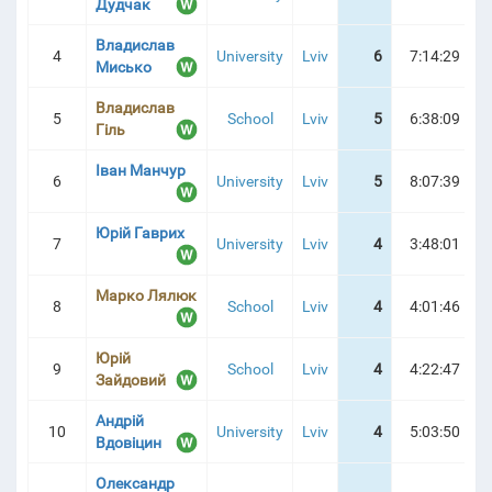
Дудчак
Владислав
4
University
Lviv
6
7:14:29
Мисько
Владислав
5
School
Lviv
5
6:38:09
Гіль
Іван Манчур
6
University
Lviv
5
8:07:39
Юрій Гаврих
7
University
Lviv
4
3:48:01
Марко Лялюк
8
School
Lviv
4
4:01:46
Юрій
9
School
Lviv
4
4:22:47
Зайдовий
Андрій
10
University
Lviv
4
5:03:50
Вдовіцин
Олександр