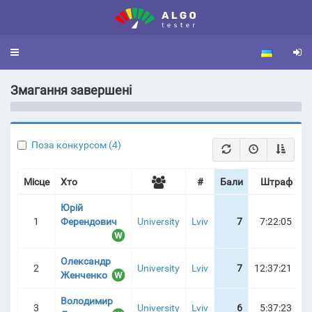
Toggle
navigation
Змагання завершені
Ь ЛНУ 2025 | ТУРНІРНА ТАБЛИЦЯ
Поза конкурсом (4)
Місце
Хто
#
Бали
Штраф
Юрій
1
Ферендович
University
Lviv
7
7:22:05
Олександр
2
University
Lviv
7
12:37:21
Женченко
Володимир
3
University
Lviv
6
5:37:23