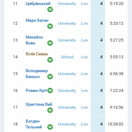
11
Цибрівський
University
Lviv
4
5:19:20
Марк Баген
12
University
Lviv
4
5:20:12
Михайло
13
University
Lviv
4
5:27:25
Вовк
Юлія Сивак
14
School
Lviv
4
5:55:13
Володимир
15
University
Lviv
4
6:56:38
Бенько
16
Роман Кріт
University
Lviv
4
7:22:24
Христина Вей
17
University
Lviv
4
9:16:56
Богдан
18
University
Lviv
4
10:28:02
Тєльний